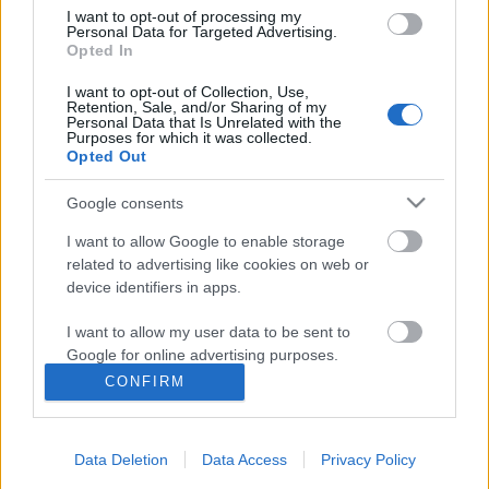
I want to opt-out of processing my
Personal Data for Targeted Advertising.
Opted In
Ssssssss.....fekszik
I want to opt-out of Collection, Use,
Jármai
•
2010. október 14.
1
Retention, Sale, and/or Sharing of my
Personal Data that Is Unrelated with the
Purposes for which it was collected.
Egy magyar celeb mondta egyszer: "Van az a pénz,
Opted Out
amiért az embernek korpásodik a haja" Hát valami
ilyesmi jutott eszembe, mikor hétfőn megnéztem a
Google consents
Dr. Csont (Bones) című amerikai sorozatot az
I want to allow Google to enable storage
RTLklubon. Egyúttal megértettem azt is, hogy orvos
related to advertising like cookies on web or
ismerőseim miért nevetnek sírva a…
device identifiers in apps.
Milyen lesz Budapesten kutyának
I want to allow my user data to be sent to
Google for online advertising purposes.
lenni?
CONFIRM
Jármai
•
2010. október 05.
201
I want to allow Google to send me
personalized advertising.
A tegnapi választások eredményeképpen Budapest
Data Deletion
Data Access
Privacy Policy
I want to allow Google to enable storage
új főpolgármestere Tarlós István lesz. Személye -