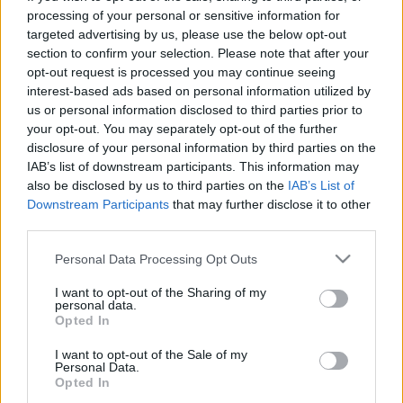
processing of your personal or sensitive information for
Nemrég került fel a hazai tűzoltóportálra a hír, hogy
targeted advertising by us, please use the below opt-out
egy macska csodával határos módon túlélte a
section to confirm your selection. Please note that after your
motortérben való utazást. Az autó tulajdonosa a
opt-out request is processed you may continue seeing
benzinkúton hallott furcsa nyávogást az autójából,
interest-based ads based on personal information utilized by
majd a kutas ötletére (!) belenéztek a motorházba,
us or personal information disclosed to third parties prior to
ahol egy macskát…
your opt-out. You may separately opt-out of the further
disclosure of your personal information by third parties on the
IAB’s list of downstream participants. This information may
also be disclosed by us to third parties on the
IAB’s List of
Downstream Participants
that may further disclose it to other
third parties.
Please note that this website/app uses one or more Google
Personal Data Processing Opt Outs
services and may gather and store information including but
not limited to your visit or usage behaviour. You may click to
I want to opt-out of the Sharing of my
personal data.
grant or deny consent to Google and its third-party tags to
Opted In
use your data for below specified purposes in below Google
consent section.
I want to opt-out of the Sale of my
Personal Data.
Opted In